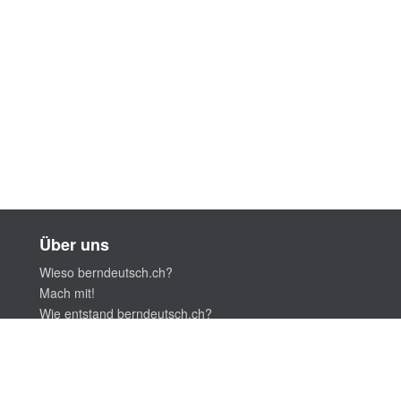
Über uns
Wieso berndeutsch.ch?
Mach mit!
Wie entstand berndeutsch.ch?
Impressum
Datenschutzerklärung
© 2018 berndeutsch.ch, Hosting:
Gutknecht-Informatik, Bärn