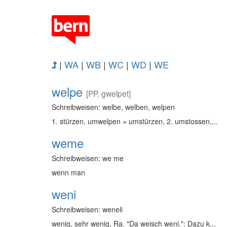
|
WA
|
WB
|
WC
|
WD
|
WE
welpe
[PP. gwelpet]
Schreibweisen: welbe, welben, welpen
1. stürzen, umwelpen = umstürzen, 2. umstossen,...
weme
Schreibweisen: we me
wenn man
weni
Schreibweisen: weneli
wenig, sehr wenig, Ra. "Da weisch weni.": Dazu k...