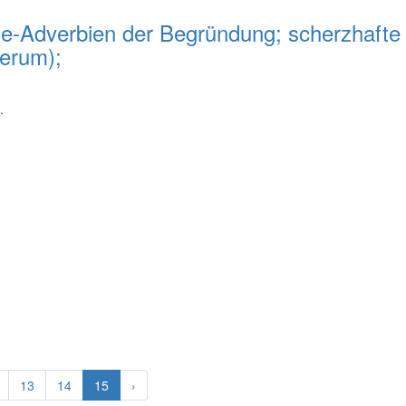
e-Adverbien der Begründung; scherzhaft
erum);
.
13
14
15
›