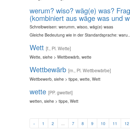
werum? wiso? wäg(e) was? Frag
(kombiniert aus wäge was und w
Schreibweisen: werumm, wisoo, wäg(e) waas
Gleiche Bedeutung wie in der Standardsprache: waru..
Wett
[f., Pl. Wette]
Wette, siehe > Wettbewärb, wette
Wettbewärb
[m., Pl. Wettbewärbe]
Wettbewerb, siehe > tippe, wette, Wett
wette
[PP. gwettet]
wetten, siehe > tippe, Wett
‹
1
2
...
7
8
9
10
11
12