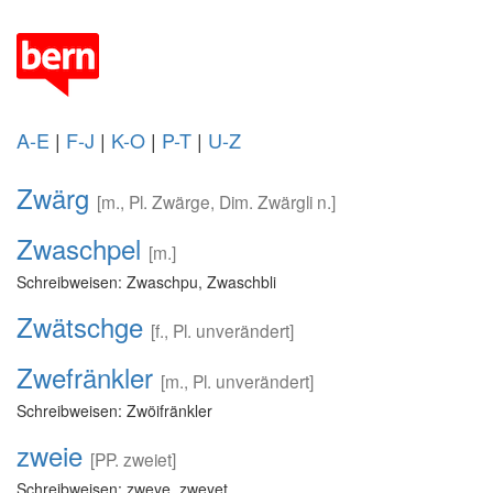
A-E
|
F-J
|
K-O
|
P-T
|
U-Z
Zwärg
[m., Pl. Zwärge, Dim. Zwärgli n.]
Zwaschpel
[m.]
Schreibweisen: Zwaschpu, Zwaschbli
Zwätschge
[f., Pl. unverändert]
Zwefränkler
[m., Pl. unverändert]
Schreibweisen: Zwöifränkler
zweie
[PP. zweiet]
Schreibweisen: zweye, zweyet