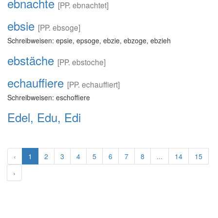
ebnachte
[PP. ebnachtet]
ebsie
[PP. ebsoge]
Schreibweisen: epsie, epsoge, ebzie, ebzoge, ebzieh
ebstäche
[PP. ebstoche]
echauffiere
[PP. echauffiert]
Schreibweisen: eschoffiere
Edel, Edu, Edi
‹
1
2
3
4
5
6
7
8
...
14
15
›