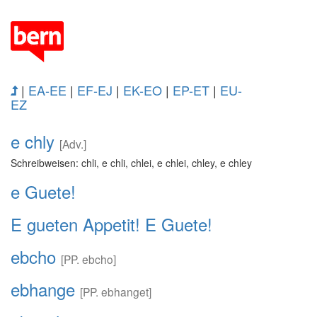
|
EA-EE
|
EF-EJ
|
EK-EO
|
EP-ET
|
EU-
EZ
e chly
[Adv.]
Schreibweisen: chli, e chli, chlei, e chlei, chley, e chley
e Guete!
E gueten Appetit! E Guete!
ebcho
[PP. ebcho]
ebhange
[PP. ebhanget]