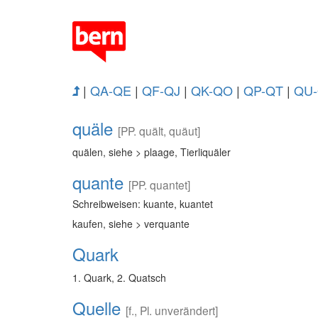
|
QA-QE
|
QF-QJ
|
QK-QO
|
QP-QT
|
QU
quäle
[PP. quält, quäut]
quälen, siehe > plaage, Tierliquäler
quante
[PP. quantet]
Schreibweisen: kuante, kuantet
kaufen, siehe > verquante
Quark
1. Quark, 2. Quatsch
Quelle
[f., Pl. unverändert]