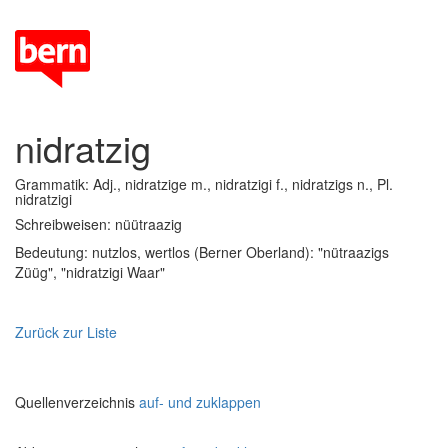
nidratzig
Grammatik: Adj., nidratzige m., nidratzigi f., nidratzigs n., Pl.
nidratzigi
Schreibweisen: nüütraazig
Bedeutung: nutzlos, wertlos (Berner Oberland): "nütraazigs
Züüg", "nidratzigi Waar"
Zurück zur Liste
Quellenverzeichnis
auf- und zuklappen