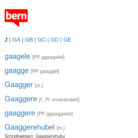
|
GA
|
GB
|
GC
|
GD
|
GE
gaagele
[PP. ggaagelet]
gaagge
[PP. gaagget]
Gaagger
[m.]
Gaaggere
[f., Pl. unverändert]
gaaggere
[PP. ggaaggeret]
Gaaggerehubel
[m.]
Schreibweisen: Gaaggerehubu