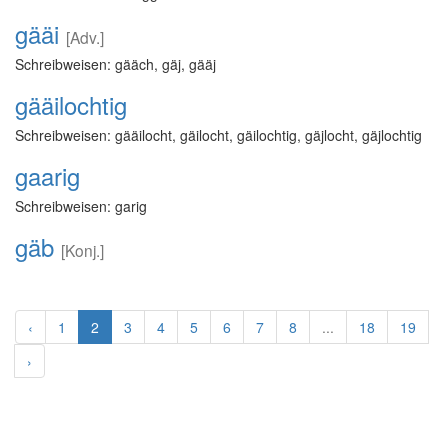
gääi
[Adv.]
Schreibweisen: gääch, gäj, gääj
gääilochtig
Schreibweisen: gääilocht, gäilocht, gäilochtig, gäjlocht, gäjlochtig
gaarig
Schreibweisen: garig
gäb
[Konj.]
‹
1
2
3
4
5
6
7
8
...
18
19
›