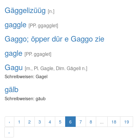
Gäggelizüüg
[n.]
gaggle
[PP. ggagglet]
Gaggo; öpper dür e Gaggo zie
gagle
[PP. ggaglet]
Gagu
[m., Pl. Gagle, Dim. Gägeli n.]
Schreibweisen: Gagel
gälb
Schreibweisen: gäub
‹
1
2
3
4
5
6
7
8
...
18
19
›