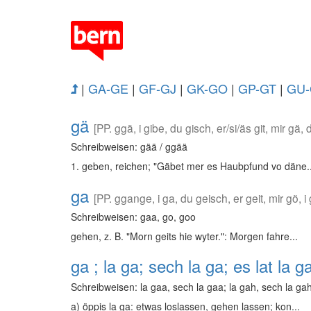
|
GA-GE
|
GF-GJ
|
GK-GO
|
GP-GT
|
GU-
gä
[PP. ggä, i gibe, du gisch, er/si/äs git, mir gä, 
Schreibweisen: gää / ggää
1. geben, reichen; "Gäbet mer es Haubpfund vo däne..
ga
[PP. ggange, i ga, du geisch, er geit, mir gö, 
Schreibweisen: gaa, go, goo
gehen, z. B. "Morn geits hie wyter.": Morgen fahre...
ga ; la ga; sech la ga; es lat la g
Schreibweisen: la gaa, sech la gaa; la gah, sech la gah;
a) öppis la ga: etwas loslassen, gehen lassen; kon...