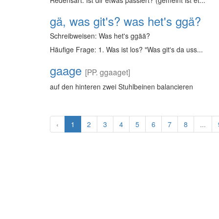
Redensart: Ist dir etwas passiert? (gemeint ist et...
gä, was git's? was het's ggä?
Schreibweisen: Was het's ggää?
Häufige Frage: 1. Was ist los? "Was git's da uss...
gaage
[PP. ggaaget]
auf den hinteren zwei Stuhlbeinen balancieren
‹
1
2
3
4
5
6
7
8
...