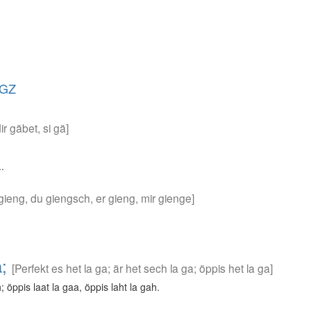
GZ
dir gäbet, si gä]
.
i gieng, du giengsch, er gieng, mir gienge]
a;
[Perfekt es het la ga; är het sech la ga; öppis het la ga]
 öppis laat la gaa, öppis laht la gah.