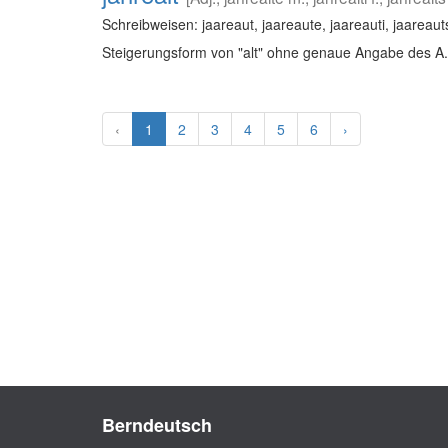
Schreibweisen: jaareaut, jaareaute, jaareauti, jaareauts
Steigerungsform von "alt" ohne genaue Angabe des A.
‹
1
2
3
4
5
6
›
Berndeutsch