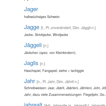
Jager
halbwüchsiges Schwein
Jagge
[f., Pl. unverändert, Dim. Jäggli n.]
Jacke, Strickjacke, Windjacke
Jäggeli
[n.]
Jäckchen (spez. von Kleinkindern).
Jaglis
[n.]
Haschspiel, Fangspiel, siehe > tschiggle
Jahr
[n., Pl. Jahr, Dim. Jährli n.]
Schreibweisen: Jaar, Jäärli, Jäärleni, Jährleni, Johr, Jöh
Jahr; dazu viele Zusammensetzungen: Flegeljahr, Go..
jahrealt
[Adj., jahrealte m., jahrealti f., jahrealts 