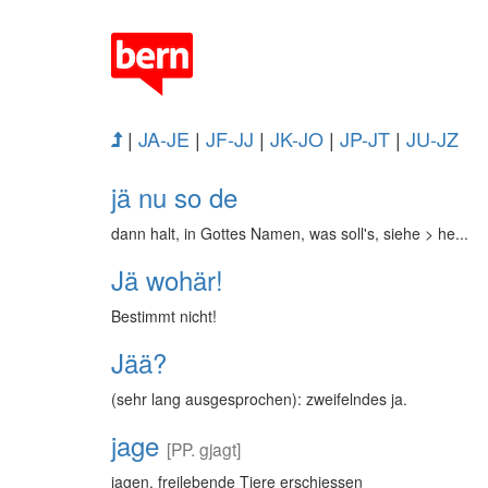
|
JA-JE
|
JF-JJ
|
JK-JO
|
JP-JT
|
JU-JZ
jä nu so de
dann halt, in Gottes Namen, was soll's, siehe > he...
Jä wohär!
Bestimmt nicht!
Jää?
(sehr lang ausgesprochen): zweifelndes ja.
jage
[PP. gjagt]
jagen, freilebende Tiere erschiessen