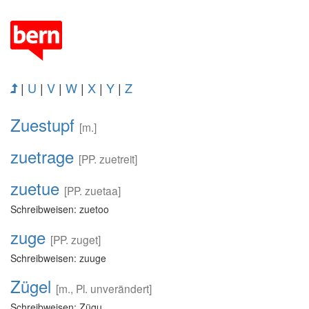
|
U
|
V
|
W
|
X
|
Y
|
Z
Zuestupf
[m.]
zuetrage
[PP. zuetreit]
zuetue
[PP. zuetaa]
Schreibweisen: zuetoo
zuge
[PP. zuget]
Schreibweisen: zuuge
Zügel
[m., Pl. unverändert]
Schreibweisen: Zügu