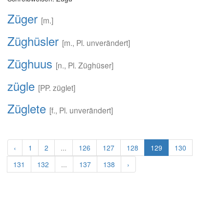
Züger
[m.]
Züghüsler
[m., Pl. unverändert]
Züghuus
[n., Pl. Züghüser]
zügle
[PP. züglet]
Züglete
[f., Pl. unverändert]
‹
1
2
...
126
127
128
129
130
131
132
...
137
138
›