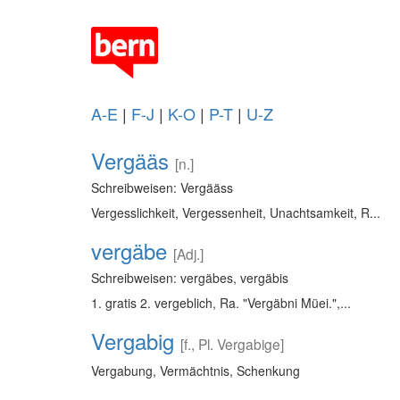
A-E
|
F-J
|
K-O
|
P-T
|
U-Z
Vergääs
[n.]
Schreibweisen: Vergääss
Vergesslichkeit, Vergessenheit, Unachtsamkeit, R...
vergäbe
[Adj.]
Schreibweisen: vergäbes, vergäbis
1. gratis 2. vergeblich, Ra. "Vergäbni Müei.",...
Vergabig
[f., Pl. Vergabige]
Vergabung, Vermächtnis, Schenkung