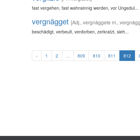
fast vergehen, fast wahnsinnig werden, vor Ungedul...
vergnägget
[Adj., vergnäggete m., vergnägge
beschädigt, verbeult, verdorben, zerkratzt, sieh...
‹
1
2
...
809
810
811
812