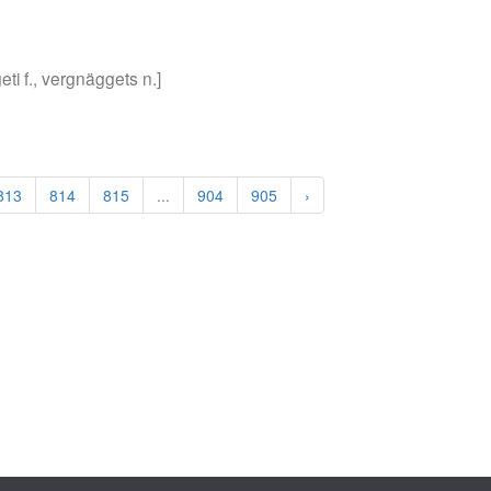
ti f., vergnäggets n.]
813
814
815
...
904
905
›