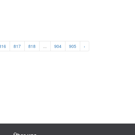
816
817
818
...
904
905
›