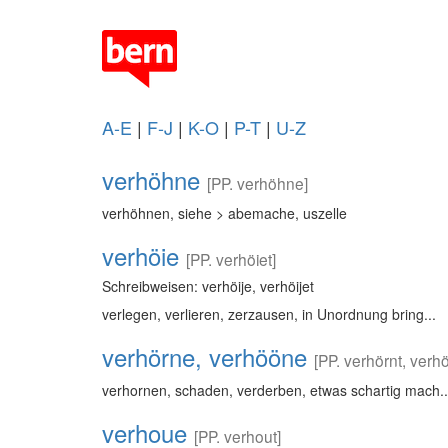
A-E
|
F-J
|
K-O
|
P-T
|
U-Z
verhöhne
[PP. verhöhne]
verhöhnen, siehe > abemache, uszelle
verhöie
[PP. verhöiet]
Schreibweisen: verhöije, verhöijet
verlegen, verlieren, zerzausen, in Unordnung bring...
verhörne, verhööne
[PP. verhörnt, verh
verhornen, schaden, verderben, etwas schartig mach..
verhoue
[PP. verhout]