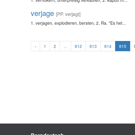
1. verhökern, unterpreisig verkaufen, 2. kaputt m...
verjage
[PP. verjagt]
1. verjagen, explodieren, bersten, 2. Ra. "Es het...
‹
1
2
...
812
813
814
815