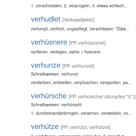
1. zerschneiden, 2. verprügeln, 3. etwas schlech...
verhudlet
[Verbaladjektiv]
zerlumpt, zerfetzt, ungepflegt, zerschlissen: "Däw...
verhüenere
[PP. verhüeneret]
verlieren, verlegen, siehe > hüenere
verhunze
[PP. verhunzet]
Schreibweisen: verhunzt
verderben, entstellen, verpfuschen, verspotten, pa...
verhürsche
[PP. verhürschet (stumpfes "ü")]
Schreibweisen: verhürscht
1. durcheinanderbringen, verwirren, verwickeln, vo...
verhütze
[PP. verhützt, verhützet]