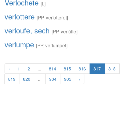
Verlochete
[f.]
verlottere
[PP. verlotteret]
verloufe, sech
[PP. verlüffe]
verlumpe
[PP. verlumpet]
‹
1
2
...
814
815
816
817
818
819
820
...
904
905
›