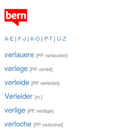
A-E
|
F-J
|
K-O
|
P-T
|
U-Z
verlauere
[PP. verlaueret]
verlege
[PP. verleit]
verleide
[PP. verleidet]
Verleider
[m.]
verlige
[PP. verläge]
verloche
[PP. verlochet]