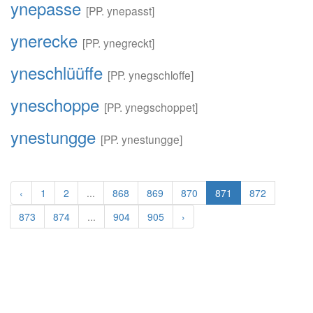
ynepasse
[PP. ynepasst]
ynerecke
[PP. ynegreckt]
yneschlüüffe
[PP. ynegschloffe]
yneschoppe
[PP. ynegschoppet]
ynestungge
[PP. ynestungge]
‹
1
2
...
868
869
870
871
872
873
874
...
904
905
›