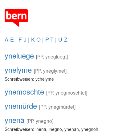
A-E
|
F-J
|
K-O
|
P-T
|
U-Z
yneluege
[PP. ynegluegt]
ynelyme
[PP. yneglymet]
Schreibweisen: ychelyme
ynemoschte
[PP. ynegmoschtet]
ynemürde
[PP. ynegmürdet]
ynenä
[PP. ynegno]
Schreibweisen: inenä, inegno, ynenäh, ynegnoh