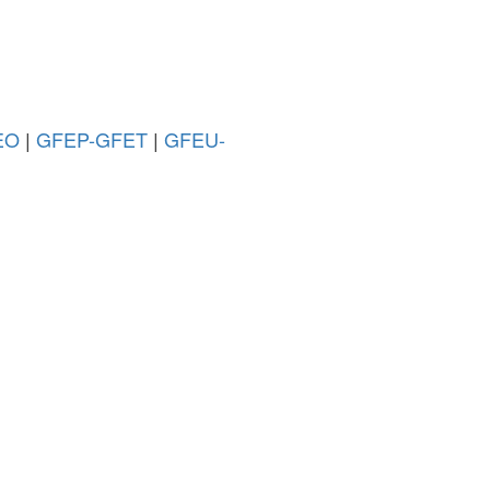
EO
|
GFEP-GFET
|
GFEU-