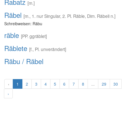
Rabatz
[m.]
Räbel
[m., 1. nur Singular, 2. Pl. Räble, Dim. Räbeli n.]
Schreibweisen: Räbu
räble
[PP. ggräblet]
Räblete
[f., Pl. unverändert]
Räbu / Räbel
‹
1
2
3
4
5
6
7
8
...
29
30
›