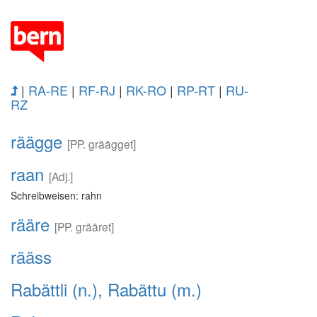
|
RA-RE
|
RF-RJ
|
RK-RO
|
RP-RT
|
RU-
RZ
räägge
[PP. gräägget]
raan
[Adj.]
Schreibweisen: rahn
rääre
[PP. grääret]
rääss
Rabättli (n.), Rabättu (m.)