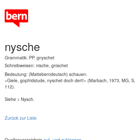
nysche
Grammatik: PP. gnyschet
Schreibweisen: nische, gnischet
Bedeutung: (Matteberndeutsch) schauen.
«Giele, gopfridstude, nyschet doch dert!» (Marbach, 1973, MG, S.
112).
Siehe > Nysch.
Zurück zur Liste
Quellenverzeichnis
auf- und zuklappen